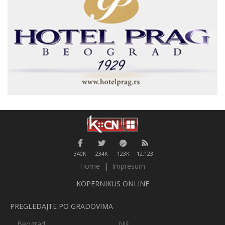
340K
234K
123K
12,123
Home
|
Impresum
KOPERNIKUS ONLINE
PREGLEDAJTE PO GRADOVIMA
Beograd
Niš