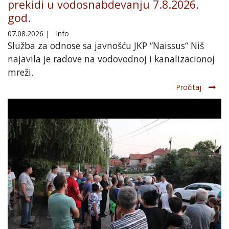
prekidi u vodosnabdevanju 7.8.2026.
god.
07.08.2026
|
Info
Služba za odnose sa javnošću JKP “Naissus“ Niš
najavila je radove na vodovodnoj i kanalizacionoj
mreži.
Pročitaj