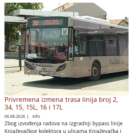
Privremena izmena trasa linija broj 2,
34, 15, 15L, 16 i 17L
06.08.2026
|
Info
Zbog izvođenja radova na izgradnji bypass linije
Knjaževačkog kolektora u ulicama Knjaževačka i