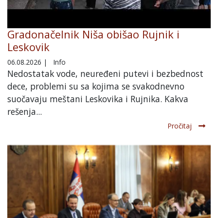
Gradonačelnik Niša obišao Rujnik i
Leskovik
06.08.2026
|
Info
Nedostatak vode, neuređeni putevi i bezbednost
dece, problemi su sa kojima se svakodnevno
suočavaju meštani Leskovika i Rujnika. Kakva
rešenja...
Pročitaj