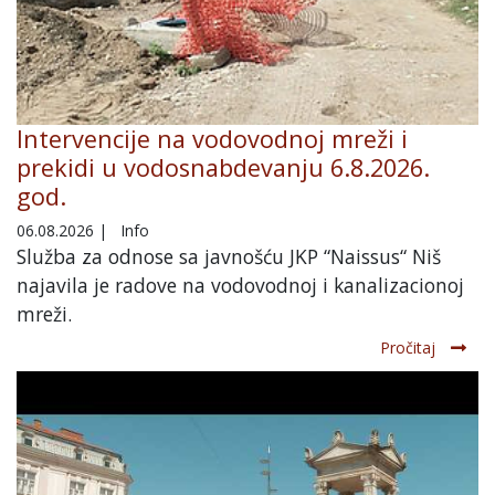
Intervencije na vodovodnoj mreži i
prekidi u vodosnabdevanju 6.8.2026.
god.
06.08.2026
|
Info
Služba za odnose sa javnošću JKP “Naissus“ Niš
najavila je radove na vodovodnoj i kanalizacionoj
mreži.
Pročitaj