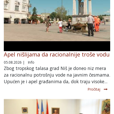
Apel nišlijama da racionalnije troše vodu
05.08.2026
|
Info
Zbog tropskog talasa grad Niš je doneo niz mera
za racionalnu potrošnju vode na javnim česmama.
Upućen je i apel građanima da, dok traju visoke...
Pročitaj