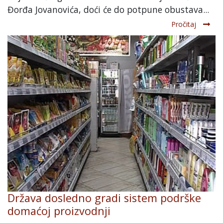
Đorđa Jovanovića, doći će do potpune obustava...
Pročitaj
Država dosledno gradi sistem podrške
domaćoj proizvodnji