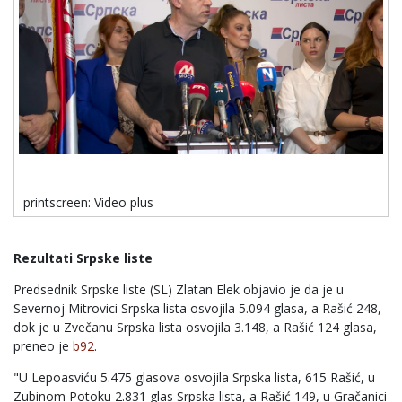
printscreen: Video plus
Rezultati Srpske liste
Predsednik Srpske liste (SL) Zlatan Elek objavio je da je u
Severnoj Mitrovici Srpska lista osvojila 5.094 glasa, a Rašić 248,
dok je u Zvečanu Srpska lista osvojila 3.148, a Rašić 124 glasa,
preneo je
b92
.
"U ​Lepoasviću 5.475 glasova osvojila Srpska lista, 615 Rašić, u
Zubinom Potoku 2.831 glas Srpska lista, a Rašić 149, u ​Gračanici