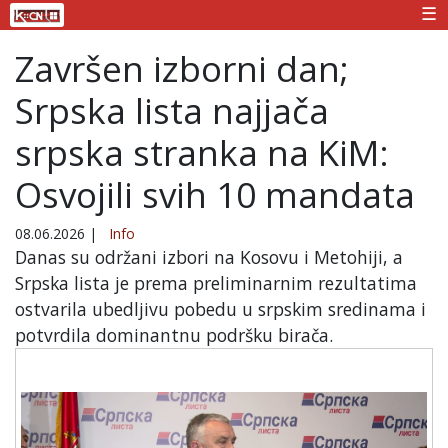
☰
Završen izborni dan;
Srpska lista najjača
srpska stranka na KiM:
Osvojili svih 10 mandata
08.06.2026
|
Info
Danas su održani izbori na Kosovu i Metohiji, a
Srpska lista je prema preliminarnim rezultatima
ostvarila ubedljivu pobedu u srpskim sredinama i
potvrdila dominantnu podršku birača.