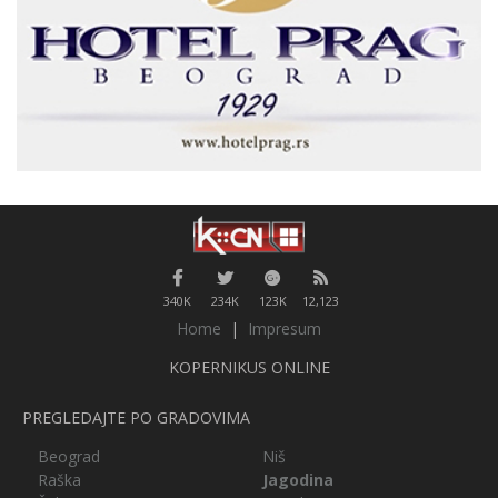
340K
234K
123K
12,123
Home
|
Impresum
KOPERNIKUS ONLINE
PREGLEDAJTE PO GRADOVIMA
Beograd
Niš
Raška
Jagodina