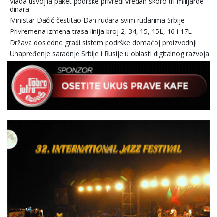
Vlada usvojila paket podrške privredi vredan skoro tri milijarde
dinara
Ministar Dačić čestitao Dan rudara svim rudarima Srbije
Privremena izmena trasa linija broj 2, 34, 15, 15L, 16 i 17L
Država dosledno gradi sistem podrške domaćoj proizvodnji
Unapređenje saradnje Srbije i Rusije u oblasti digitalnog razvoja