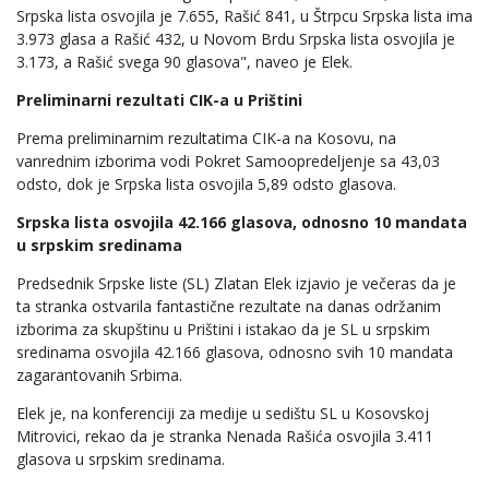
Srpska lista osvojila je 7.655, Rašić 841, u Štrpcu Srpska lista ima
3.973 glasa a Rašić 432, u ​Novom Brdu Srpska lista osvojila je
3.173, a Rašić svega 90 glasova", naveo je Elek.
Preliminarni rezultati CIK-a u Prištini
Prema preliminarnim rezultatima CIK-a na Kosovu, na
vanrednim izborima vodi Pokret Samoopredeljenje sa 43,03
odsto, dok je Srpska lista osvojila 5,89 odsto glasova.
Srpska lista osvojila 42.166 glasova, odnosno 10 mandata
u srpskim sredinama
Predsednik Srpske liste (SL) Zlatan Elek izjavio je večeras da je
ta stranka ostvarila fantastične rezultate na danas održanim
izborima za skupštinu u Prištini i istakao da je SL u srpskim
sredinama osvojila 42.166 glasova, odnosno svih 10 mandata
zagarantovanih Srbima.
Elek je, na konferenciji za medije u sedištu SL u Kosovskoj
Mitrovici, rekao da je stranka Nenada Rašića osvojila 3.411
glasova u srpskim sredinama.