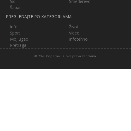
Šid
Smederevo
Šabac
PREGLEDAJTE PO KATEGORIJAMA
Info
Život
Sport
Video
Moj ugao
Infotehno
Pretraga
© 2026 Kopernikus. Sva prava zadržana.