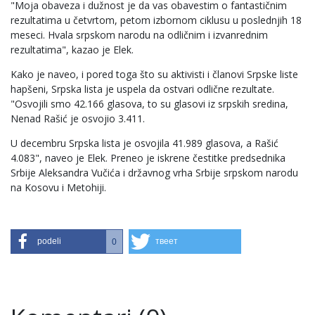
"Moja obaveza i dužnost je da vas obavestim o fantastičnim
rezultatima u četvrtom, petom izbornom ciklusu u poslednjih 18
meseci. Hvala srpskom narodu na odličnim i izvanrednim
rezultatima", kazao je Elek.
Kako je naveo, i pored toga što su aktivisti i članovi Srpske liste
hapšeni, Srpska lista je uspela da ostvari odlične rezultate.
"Osvojili smo 42.166 glasova, to su glasovi iz srpskih sredina,
Nenad Rašić je osvojio 3.411.
U decembru Srpska lista je osvojila 41.989 glasova, a Rašić
4.083", naveo je Elek. Preneo je iskrene čestitke predsednika
Srbije Aleksandra Vučića i državnog vrha Srbije srpskom narodu
na Kosovu i Metohiji.
podeli
твеет
0