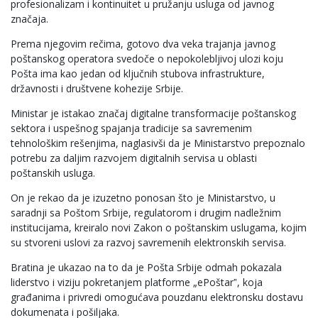
profesionalizam i kontinuitet u pružanju usluga od javnog
značaja.
Prema njegovim rečima, gotovo dva veka trajanja javnog
poštanskog operatora svedoče o nepokolebljivoj ulozi koju
Pošta ima kao jedan od ključnih stubova infrastrukture,
državnosti i društvene kohezije Srbije.
Ministar je istakao značaj digitalne transformacije poštanskog
sektora i uspešnog spajanja tradicije sa savremenim
tehnološkim rešenjima, naglasivši da je Ministarstvo prepoznalo
potrebu za daljim razvojem digitalnih servisa u oblasti
poštanskih usluga.
On je rekao da je izuzetno ponosan što je Ministarstvo, u
saradnji sa Poštom Srbije, regulatorom i drugim nadležnim
institucijama, kreiralo novi Zakon o poštanskim uslugama, kojim
su stvoreni uslovi za razvoj savremenih elektronskih servisa.
Bratina je ukazao na to da je Pošta Srbije odmah pokazala
liderstvo i viziju pokretanjem platforme „ePoštarˮ, koja
građanima i privredi omogućava pouzdanu elektronsku dostavu
dokumenata i pošiljaka.