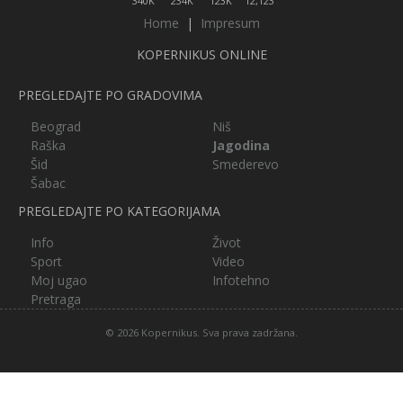
340K
234K
123K
12,123
Home
|
Impresum
KOPERNIKUS ONLINE
PREGLEDAJTE PO GRADOVIMA
Beograd
Niš
Raška
Jagodina
Šid
Smederevo
Šabac
PREGLEDAJTE PO KATEGORIJAMA
Info
Život
Sport
Video
Moj ugao
Infotehno
Pretraga
© 2026 Kopernikus. Sva prava zadržana.