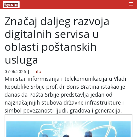
☰
Značaj daljeg razvoja
digitalnih servisa u
oblasti poštanskih
usluga
07.06.2026
|
Info
Ministar informisanja i telekomunikacija u Vladi
Republike Srbije prof. dr Boris Bratina istakao je
danas da Pošta Srbije predstavlja jedan od
najznačajnijih stubova državne infrastrukture i
simbol povezanosti ljudi, gradova i generacija.