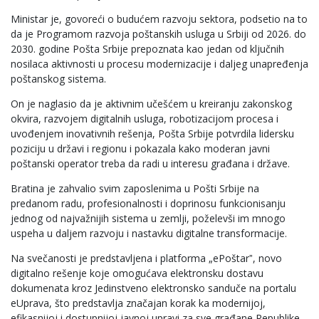
Ministar je, govoreći o budućem razvoju sektora, podsetio na to
da je Programom razvoja poštanskih usluga u Srbiji od 2026. do
2030. godine Pošta Srbije prepoznata kao jedan od ključnih
nosilaca aktivnosti u procesu modernizacije i daljeg unapređenja
poštanskog sistema.
On je naglasio da je aktivnim učešćem u kreiranju zakonskog
okvira, razvojem digitalnih usluga, robotizacijom procesa i
uvođenjem inovativnih rešenja, Pošta Srbije potvrdila lidersku
poziciju u državi i regionu i pokazala kako moderan javni
poštanski operator treba da radi u interesu građana i države.
Bratina je zahvalio svim zaposlenima u Pošti Srbije na
predanom radu, profesionalnosti i doprinosu funkcionisanju
jednog od najvažnijih sistema u zemlji, poželevši im mnogo
uspeha u daljem razvoju i nastavku digitalne transformacije.
Na svečanosti je predstavljena i platforma „ePoštarˮ, novo
digitalno rešenje koje omogućava elektronsku dostavu
dokumenata kroz Jedinstveno elektronsko sanduče na portalu
eUprava, što predstavlja značajan korak ka modernijoj,
efikasnijoj i dostupnijoj javnoj upravi za sve građane Republike