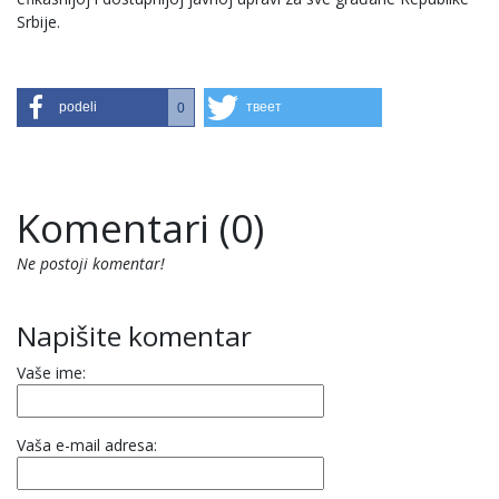
Srbije.
podeli
твеет
0
Komentari (0)
Ne postoji komentar!
Napišite komentar
Vaše ime:
Vaša e-mail adresa: