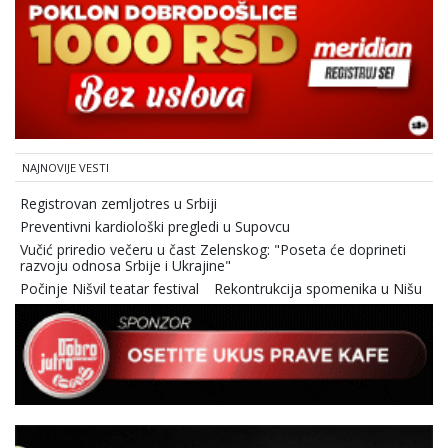
NAJNOVIJE VESTI
Registrovan zemljotres u Srbiji
Preventivni kardiološki pregledi u Supovcu
Vučić priredio večeru u čast Zelenskog: "Poseta će doprineti
razvoju odnosa Srbije i Ukrajine"
Počinje Nišvil teatar festival
Rekontrukcija spomenika u Nišu