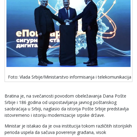
Foto: Vlada Srbije/Ministarstvo informisanja i telekomunikacija
Bratina je, na svečanosti povodom obeležavanja Dana Pošte
Srbije i 186 godina od uspostavljanja javnog poštanskog
saobraćaja u Srbiji, naglasio da istorija Pošte Srbije predstavlja
istovremeno i istoriju modernizacije srpske države.
Ministar je istakao da je ova institucija tokom različitih istorijskih
perioda uspela da sačuva poverenje građana, visok